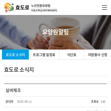
요양원알림
효도로 소식지
프로그램 일정표
식단표
자원봉사 신청
효도로 소식지
실버체조
관리자
2025-09-11
조회수
180