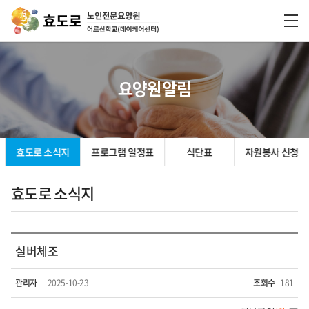
요양원알림
효도로 소식지
프로그램 일정표
식단표
자원봉사 신청
효도로 소식지
실버체조
관리자
2025-10-23
조회수
181