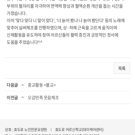
부위의 혈자리를 자극하여 면역력 향상과 혈액순환 개선을 돕는 시간을
가졌습니다.
이어 ‘맞다 맞다 니 말이 맞다’, ‘너 늙어 봤냐 나 늙어 봤단다’ 등의 노래에
맞추어 실버체조를 진행하였으며, 상·하체 근육을 고르게 움직이며
신체활동을 유도하여 참여 어르신들의 활력 증진과 긍정적인 정서에
도움을 주었습니다^^
목록
다음글
종교활동 <불교>
이전글
오감만족 웃음체조
상호 : 효도로 노인전문요양원
효도로 어르신학교(데이케어센터)