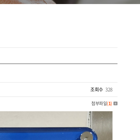
조회수
328
첨부파일
(
1
)