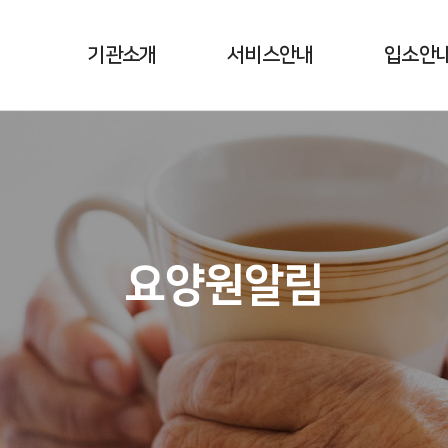
기관소개
서비스안내
입소안
인사말
생활서비스
절차안내
설립이념 / 연혁
간호 / 재활 서비스
조직도
영양 서비스
시설소개
운영 프로그램
요양원알림
오시는길