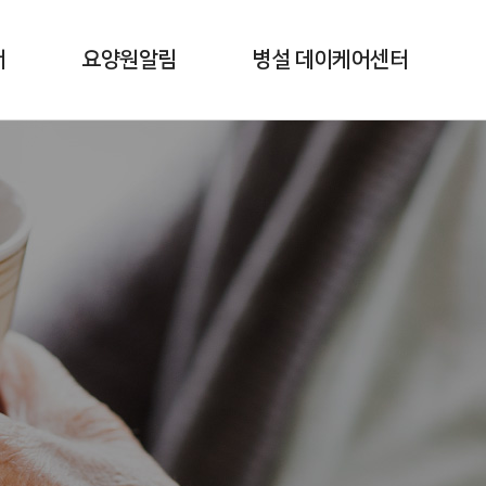
내
요양원알림
병설 데이케어센터
공지사항
시설소개
효도로 자랑
효도로 소식지
프로그램 일정표
식단표
자원봉사 신청