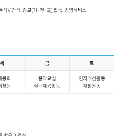
식)/ 간식, 종교(기·천·불) 활동, 송영서비스
목
금
토
래동화
음악교실
인지개선활동
체활동
실내체육활동
재활운동
를 받은 어르신