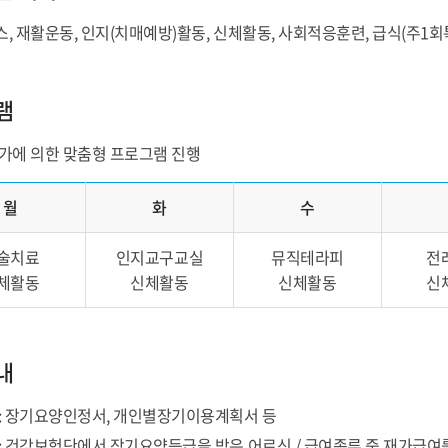
, 재활운동, 인지(치매예방)활동, 신체활동, 사회적응훈련, 급식(주1회특
램
가에 의한 맞춤형 프로그램 진행
월
화
수
술치료
인지교구교실
뮤직테라피
전
체활동
신체활동
신체활동
신
내
: 장기요양인정서, 개인별장기이용계획서 등
: 건강보험단에서 장기요양등급을 받은 어르신 / 급여종류 중 재가급여