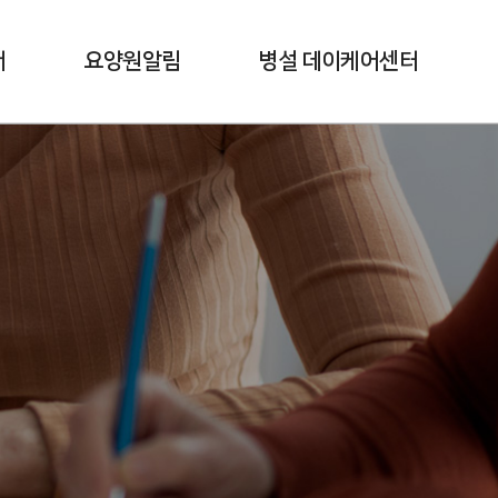
내
요양원알림
병설 데이케어센터
공지사항
시설소개
효도로 자랑
효도로 소식지
프로그램 일정표
식단표
자원봉사 신청