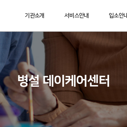
기관소개
서비스안내
입소안
인사말
생활서비스
절차안내
설립이념 / 연혁
간호 / 재활 서비스
조직도
영양 서비스
시설소개
운영 프로그램
병설 데이케어센터
오시는길