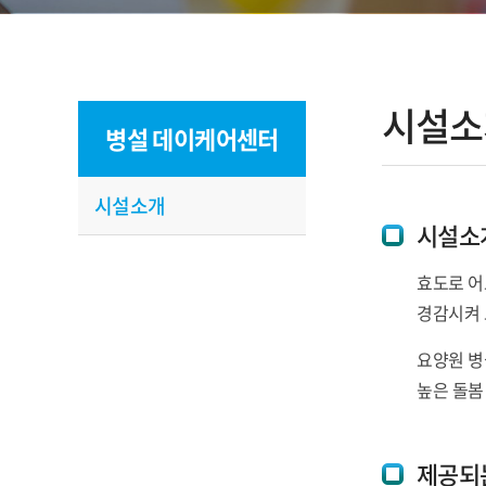
시설소
병설 데이케어센터
시설소개
시설소
효도로 어
경감시켜 
요양원 병
높은 돌봄
제공되